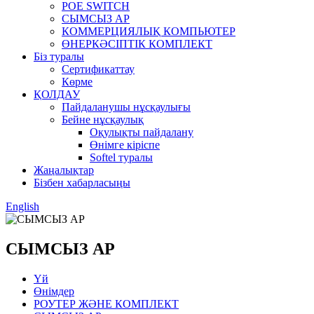
POE SWITCH
СЫМСЫЗ AP
КОММЕРЦИЯЛЫҚ КОМПЬЮТЕР
ӨНЕРКӘСІПТІК КОМПЛЕКТ
Біз туралы
Сертификаттау
Көрме
ҚОЛДАУ
Пайдаланушы нұсқаулығы
Бейне нұсқаулық
Оқулықты пайдалану
Өнімге кіріспе
Softel туралы
Жаңалықтар
Бізбен хабарласыңы
English
СЫМСЫЗ AP
Үй
Өнімдер
РОУТЕР ЖӘНЕ КОМПЛЕКТ