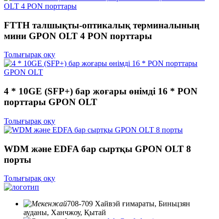
FTTH талшықты-оптикалық терминалының
мини GPON OLT 4 PON порттары
Толығырақ оқу
4 * 10GE (SFP+) бар жоғары өнімді 16 * PON
порттары GPON OLT
Толығырақ оқу
WDM және EDFA бар сыртқы GPON OLT 8
порты
Толығырақ оқу
708-709 Хайвэй ғимараты, Биньцзян
ауданы, Ханчжоу, Қытай