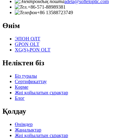
adela@softeloptic.com
+86-571-88989381
+86 13588723749
Өнім
ЭПОН ОЛТ
GPON OLT
XG(S)-PON OLT
Неліктен біз
Біз туралы
Сертификаттау
Көрме
Жиі қойылатын сұрақтар
Блог
Қолдау
Өнімдер
Жаңалықтар
Жиі қойылатын сұрақтар