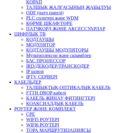
ҚОРАП
ТАЛШЫҚ ЖАЛҒАСЫНЫҢ ЖАБЫЛУЫ
ODF (патч панелі)
PLC сплитері және WDM
КӨРМЕ ШКАФ/ТӨРЕ
ПАТЧКОРД ЖӘНЕ АКСЕССУАРЛАР
ЦИФРЛЫҚ ТВ
КОДТАУШЫ
МОДУЛЯТОР
КОДТАУШЫ МОДУЛЯТОРЫ
Мультиплексор және скрамблер
БАС ПРОЦЕССОР
IRD/ДЕКОДЕР/ТРАНСКОДЕР
IP шлюзі
IPTV СЕРВЕРІ
КАБЕЛЬДЕР
ТАЛШЫҚТЫҚ-ОПТИКАЛЫҚ КАБЕЛЬ
FTTH DROP кабелі
КАБЕЛЬ ЖИНАУ ФИТИНГТЕРІ
КОАКСИАЛДЫҚ КАБЕЛЬ
РОУТЕР ЖӘНЕ КОМПЛЕКТ
CPE
WIFI5 РОУТЕРІ
WIFI6 РОУТЕРІ
ТОРА МАРШРУТИЗАЦИЯСЫ