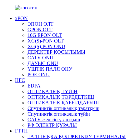
xPON
ЭПОН ОЛТ
GPON OLT
10G EPON OLT
XG(S)-PON OLT
XG(S)-PON ONU
ДЕРЕКТЕР ҚОСЫЛЫМЫ
CATV ONU
ДАУЫС ONU
ҮШТІК ПАЛЯ ОНУ
POE ONU
HFC
EDFA
ОПТИКАЛЫҚ ТҮЙІН
ОПТИКАЛЫҚ ТӘРЕДЕТКІШ
ОПТИКАЛЫҚ ҚАБЫЛДАҒЫШ
Спутниктік оптикалық таратқыш
Спутниктік оптикалық түйін
CATV желісін ұзартқыш
РФ ЭЛЕКТР ҚҰРАЛЫ
FTTH
ТАЛШЫҚҚА ҚОЛ ЖЕТКІЗУ ТЕРМИНАЛЫ