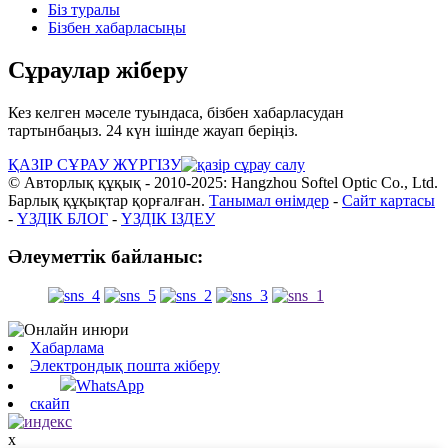
Біз туралы
Бізбен хабарласыңы
Сұраулар жіберу
Кез келген мәселе туындаса, бізбен хабарласудан
тартынбаңыз. 24 күн ішінде жауап беріңіз.
ҚАЗІР СҰРАУ ЖҮРГІЗУ
© Авторлық құқық - 2010-2025: Hangzhou Softel Optic Co., Ltd.
Барлық құқықтар қорғалған.
Танымал өнімдер
-
Сайт картасы
-
ҮЗДІК БЛОГ
-
ҮЗДІК ІЗДЕУ
Әлеуметтік байланыс:
Хабарлама
Электрондық пошта жіберу
WhatsApp
скайп
x